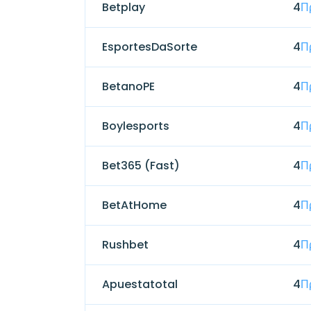
Betplay
4
Π
EsportesDaSorte
4
Π
BetanoPE
4
Π
Boylesports
4
Π
Bet365 (Fast)
4
Π
BetAtHome
4
Π
Rushbet
4
Π
Apuestatotal
4
Π