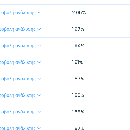
ροβολή ανάλυσης
2.05
%
ροβολή ανάλυσης
1.97
%
ροβολή ανάλυσης
1.94
%
ροβολή ανάλυσης
1.91
%
ροβολή ανάλυσης
1.87
%
ροβολή ανάλυσης
1.86
%
ροβολή ανάλυσης
1.69
%
ροβολή ανάλυσης
1.67
%