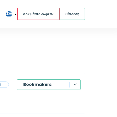
Δοκιμάστε δωρεάν
Σύνδεση
Bookmakers
Bookmakers
Χρόνος