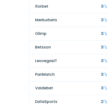
Iforbet
3
Π
Merkurbets
3
Π
Olimp
3
Π
Betsson
3
Π
LeovegasIT
3
Π
PariMatch
3
Π
Vaidebet
3
Π
DafaSports
2
Π