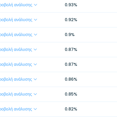
ροβολή ανάλυσης
0.93
%
ροβολή ανάλυσης
0.92
%
ροβολή ανάλυσης
0.9
%
ροβολή ανάλυσης
0.87
%
ροβολή ανάλυσης
0.87
%
ροβολή ανάλυσης
0.86
%
ροβολή ανάλυσης
0.85
%
ροβολή ανάλυσης
0.82
%