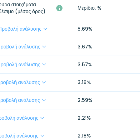
ουρα στοιχήματα
Μερίδιο, %
θέσιμο (μέσος όρος)
Προβολή ανάλυσης
5.69
%
ροβολή ανάλυσης
3.67
%
ροβολή ανάλυσης
3.57
%
ροβολή ανάλυσης
3.16
%
ροβολή ανάλυσης
2.59
%
ροβολή ανάλυσης
2.21
%
ροβολή ανάλυσης
2.18
%