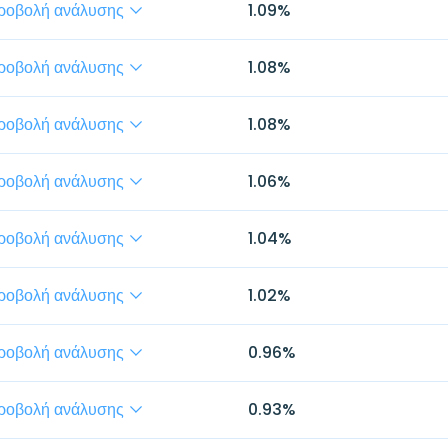
ροβολή ανάλυσης
1.09
%
ροβολή ανάλυσης
1.08
%
ροβολή ανάλυσης
1.08
%
ροβολή ανάλυσης
1.06
%
ροβολή ανάλυσης
1.04
%
ροβολή ανάλυσης
1.02
%
ροβολή ανάλυσης
0.96
%
ροβολή ανάλυσης
0.93
%