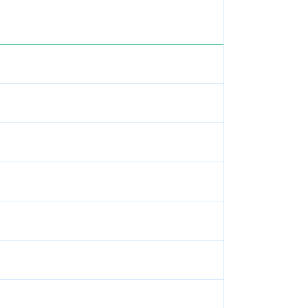
Αθλητισμός