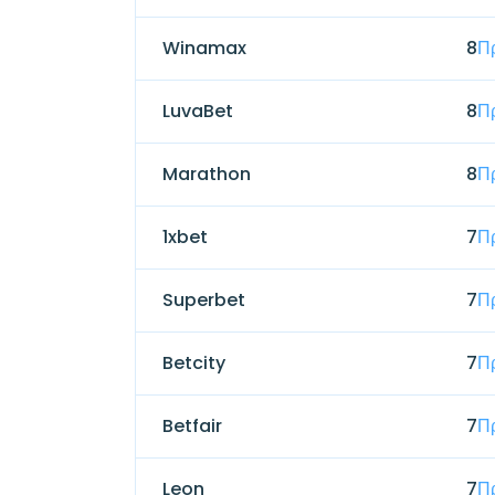
Winamax
8
Π
LuvaBet
8
Π
Marathon
8
Π
1xbet
7
Π
Superbet
7
Π
Betcity
7
Π
Betfair
7
Π
Leon
7
Π