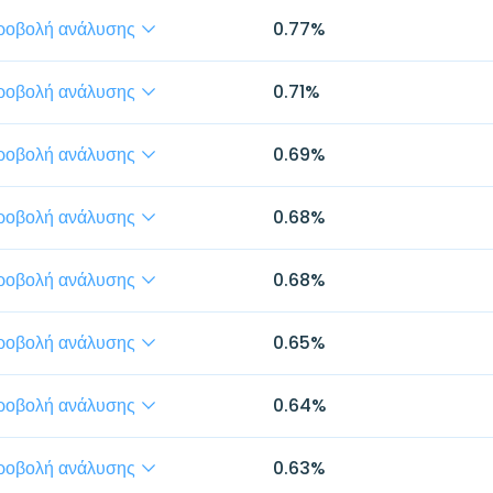
ροβολή ανάλυσης
0.77
%
ροβολή ανάλυσης
0.71
%
ροβολή ανάλυσης
0.69
%
ροβολή ανάλυσης
0.68
%
ροβολή ανάλυσης
0.68
%
ροβολή ανάλυσης
0.65
%
ροβολή ανάλυσης
0.64
%
ροβολή ανάλυσης
0.63
%