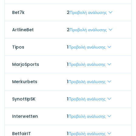
Bet7k
2
Προβολή ανάλυσης
ArtlineBet
2
Προβολή ανάλυσης
Tipos
1
Προβολή ανάλυσης
MarjoSports
1
Προβολή ανάλυσης
Merkurbets
1
Προβολή ανάλυσης
SynottipSK
1
Προβολή ανάλυσης
Interwetten
1
Προβολή ανάλυσης
BetfairIT
1
Προβολή ανάλυσης