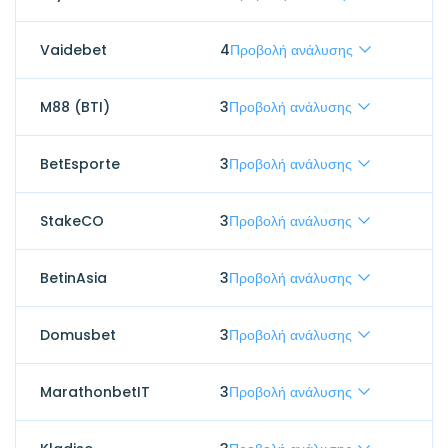
Vaidebet
4
Προβολή ανάλυσης
M88 (BTI)
3
Προβολή ανάλυσης
BetEsporte
3
Προβολή ανάλυσης
StakeCO
3
Προβολή ανάλυσης
BetinAsia
3
Προβολή ανάλυσης
Domusbet
3
Προβολή ανάλυσης
MarathonbetIT
3
Προβολή ανάλυσης