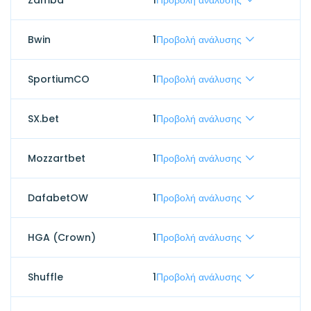
Bwin
1
Προβολή ανάλυσης
SportiumCO
1
Προβολή ανάλυσης
SX.bet
1
Προβολή ανάλυσης
Mozzartbet
1
Προβολή ανάλυσης
DafabetOW
1
Προβολή ανάλυσης
HGA (Crown)
1
Προβολή ανάλυσης
Shuffle
1
Προβολή ανάλυσης