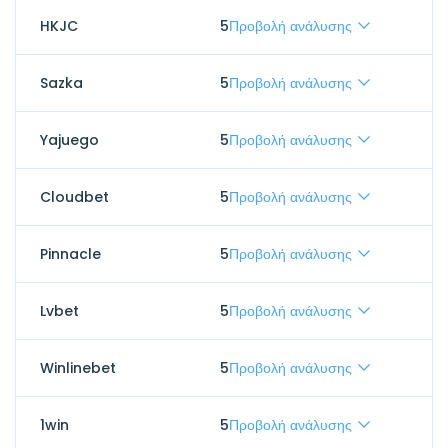
HKJC
5
Προβολή ανάλυσης
Sazka
5
Προβολή ανάλυσης
Yajuego
5
Προβολή ανάλυσης
Cloudbet
5
Προβολή ανάλυσης
Pinnacle
5
Προβολή ανάλυσης
Lvbet
5
Προβολή ανάλυσης
Winlinebet
5
Προβολή ανάλυσης
1win
5
Προβολή ανάλυσης