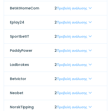
BetAtHomeCom
2
Προβολή ανάλυσης
Eplay24
2
Προβολή ανάλυσης
SportbetIT
2
Προβολή ανάλυσης
PaddyPower
2
Προβολή ανάλυσης
Ladbrokes
2
Προβολή ανάλυσης
Betvictor
2
Προβολή ανάλυσης
Neobet
2
Προβολή ανάλυσης
NorskTipping
2
Προβολή ανάλυσης