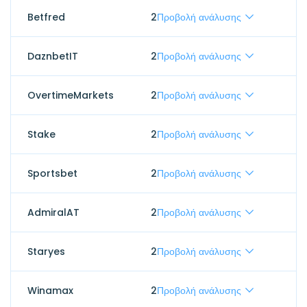
Betfred
2
Προβολή ανάλυσης
DaznbetIT
2
Προβολή ανάλυσης
OvertimeMarkets
2
Προβολή ανάλυσης
Stake
2
Προβολή ανάλυσης
Sportsbet
2
Προβολή ανάλυσης
AdmiralAT
2
Προβολή ανάλυσης
Staryes
2
Προβολή ανάλυσης
Winamax
2
Προβολή ανάλυσης