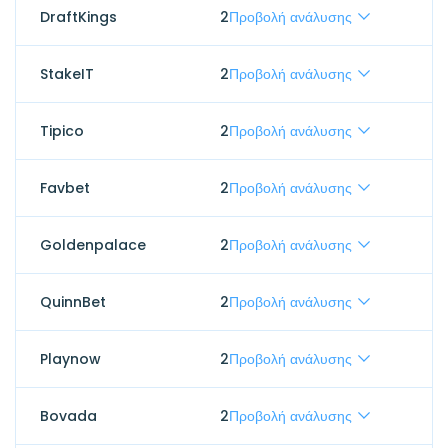
DraftKings
2
Προβολή ανάλυσης
StakeIT
2
Προβολή ανάλυσης
Tipico
2
Προβολή ανάλυσης
Favbet
2
Προβολή ανάλυσης
Goldenpalace
2
Προβολή ανάλυσης
QuinnBet
2
Προβολή ανάλυσης
Playnow
2
Προβολή ανάλυσης
Bovada
2
Προβολή ανάλυσης