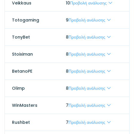
Veikkaus
10
Προβολή ανάλυσης
Totogaming
9
Προβολή ανάλυσης
TonyBet
8
Προβολή ανάλυσης
Stoiximan
8
Προβολή ανάλυσης
BetanoPE
8
Προβολή ανάλυσης
Olimp
8
Προβολή ανάλυσης
WinMasters
7
Προβολή ανάλυσης
Rushbet
7
Προβολή ανάλυσης