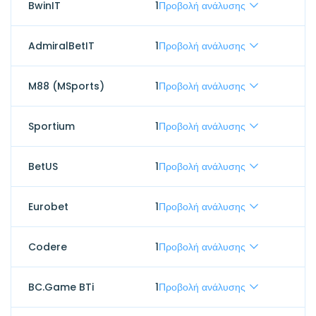
BwinIT
1
Προβολή ανάλυσης
AdmiralBetIT
1
Προβολή ανάλυσης
M88 (MSports)
1
Προβολή ανάλυσης
Sportium
1
Προβολή ανάλυσης
BetUS
1
Προβολή ανάλυσης
Eurobet
1
Προβολή ανάλυσης
Codere
1
Προβολή ανάλυσης
BC.Game BTi
1
Προβολή ανάλυσης