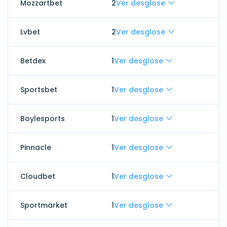
Mozzartbet
2
Ver desglose
Lvbet
2
Ver desglose
Betdex
1
Ver desglose
Sportsbet
1
Ver desglose
Boylesports
1
Ver desglose
Pinnacle
1
Ver desglose
Cloudbet
1
Ver desglose
Sportmarket
1
Ver desglose