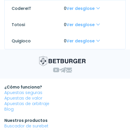
CodereIT
0
Ver desglose
Totosi
0
Ver desglose
Quigioco
0
Ver desglose
¿Cómo funciona?
Apuestas seguras
Apuestas de valor
Apuestas de arbitraje
Blog
Nuestros productos
Buscador de surebet