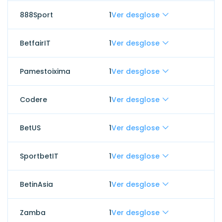
888Sport
1
Ver desglose
BetfairIT
1
Ver desglose
Pamestoixima
1
Ver desglose
Codere
1
Ver desglose
BetUS
1
Ver desglose
SportbetIT
1
Ver desglose
BetinAsia
1
Ver desglose
Zamba
1
Ver desglose