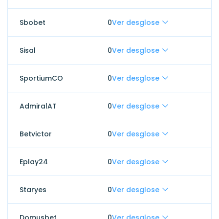
Sbobet
0
Ver desglose
Sisal
0
Ver desglose
SportiumCO
0
Ver desglose
AdmiralAT
0
Ver desglose
Betvictor
0
Ver desglose
Eplay24
0
Ver desglose
Staryes
0
Ver desglose
Domusbet
0
Ver desglose