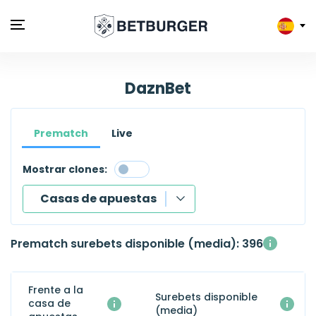
DaznBet
Prematch
Live
Mostrar clones:
Casas de apuestas
Casas de apuestas
Prematch surebets disponible (media): 396
Tiempo
Frente a la
Surebets disponible
casa de
Deporte
(media)