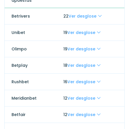
apuestas
Betrivers
22
Ver desglose
Unibet
19
Ver desglose
Olimpo
19
Ver desglose
Betplay
18
Ver desglose
Rushbet
16
Ver desglose
Meridianbet
12
Ver desglose
Betfair
12
Ver desglose