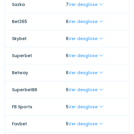
Sazka
7
Ver desglose
Bet365
6
Ver desglose
Skybet
6
Ver desglose
Superbet
6
Ver desglose
Betway
6
Ver desglose
SuperbetBR
6
Ver desglose
FB Sports
5
Ver desglose
Favbet
5
Ver desglose