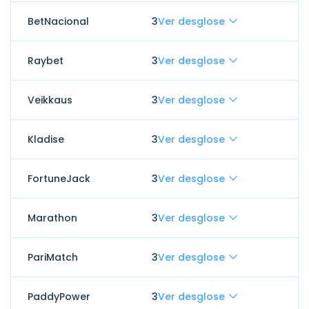
BetNacional
3
Ver desglose
Raybet
3
Ver desglose
Veikkaus
3
Ver desglose
Kladise
3
Ver desglose
FortuneJack
3
Ver desglose
Marathon
3
Ver desglose
PariMatch
3
Ver desglose
PaddyPower
3
Ver desglose