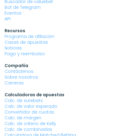
Buscador de valuebet
Bot de Telegram
Eventos
API
Recursos
Programa de afiliación
Casas de apuestas
Noticias
Pago y reembolso
Compañía
Contáctenos
Sobre nosotros
Carreras
Calculadoras de apuestas
Calc. de surebets
Calc. de valor esperado
Convertidor de cuotas
Calc. de margen
Calc. de criterio de Kelly
Calc. de combinadas
Calculadora de Matched Betting