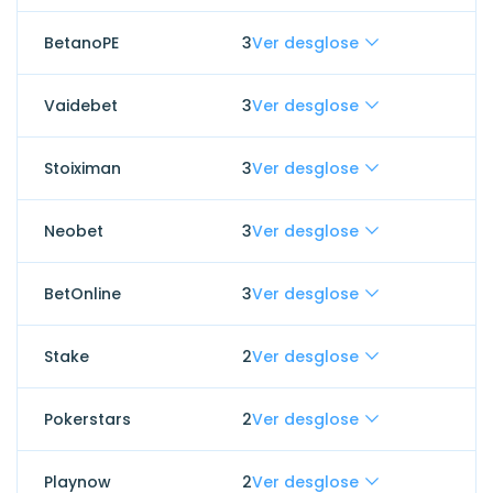
BetanoPE
3
Ver desglose
Vaidebet
3
Ver desglose
Stoiximan
3
Ver desglose
Neobet
3
Ver desglose
BetOnline
3
Ver desglose
Stake
2
Ver desglose
Pokerstars
2
Ver desglose
Playnow
2
Ver desglose