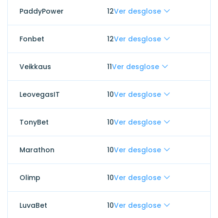
PaddyPower
12
Ver desglose
Fonbet
12
Ver desglose
Veikkaus
11
Ver desglose
LeovegasIT
10
Ver desglose
TonyBet
10
Ver desglose
Marathon
10
Ver desglose
Olimp
10
Ver desglose
LuvaBet
10
Ver desglose