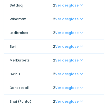
Betdaq
2
Ver desglose
Winamax
2
Ver desglose
Ladbrokes
2
Ver desglose
Bwin
2
Ver desglose
Merkurbets
2
Ver desglose
BwinIT
2
Ver desglose
Danskespil
2
Ver desglose
Snai (Punto)
2
Ver desglose