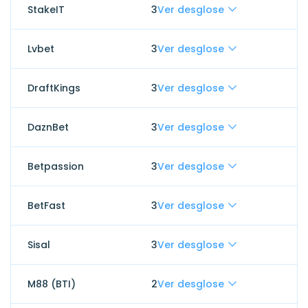
StakeIT
3
Ver desglose
Lvbet
3
Ver desglose
DraftKings
3
Ver desglose
DaznBet
3
Ver desglose
Betpassion
3
Ver desglose
BetFast
3
Ver desglose
Sisal
3
Ver desglose
M88 (BTI)
2
Ver desglose