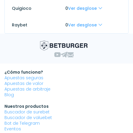
Quigioco
0
Ver desglose
Raybet
0
Ver desglose
¿Cómo funciona?
Apuestas seguras
Apuestas de valor
Apuestas de arbitraje
Blog
Nuestros productos
Buscador de surebet
Buscador de valuebet
Bot de Telegram
Eventos