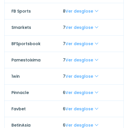
FB Sports
8
Ver desglose
Smarkets
7
Ver desglose
BFSportsbook
7
Ver desglose
Pamestoixima
7
Ver desglose
1win
7
Ver desglose
Pinnacle
6
Ver desglose
Favbet
6
Ver desglose
BetinAsia
6
Ver desglose