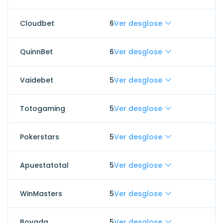
Cloudbet
6
Ver desglose
QuinnBet
6
Ver desglose
Vaidebet
5
Ver desglose
Totogaming
5
Ver desglose
Pokerstars
5
Ver desglose
Apuestatotal
5
Ver desglose
WinMasters
5
Ver desglose
Bovada
5
Ver desglose