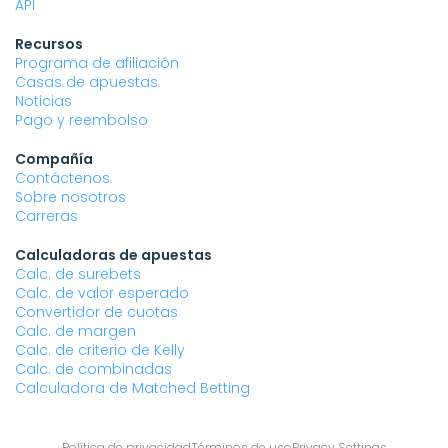
API
Recursos
Programa de afiliación
Casas de apuestas
Noticias
Pago y reembolso
Compañía
Contáctenos
Sobre nosotros
Carreras
Calculadoras de apuestas
Calc. de surebets
Calc. de valor esperado
Convertidor de cuotas
Calc. de margen
Calc. de criterio de Kelly
Calc. de combinadas
Calculadora de Matched Betting
Política de privacidad
Términos de uso
Privacy Settings