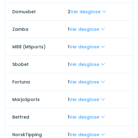
Domusbet
2
Ver desglose
Zamba
1
Ver desglose
M88 (MSports)
1
Ver desglose
Sbobet
1
Ver desglose
Fortuna
1
Ver desglose
MarjoSports
1
Ver desglose
Betfred
1
Ver desglose
NorskTipping
1
Ver desglose