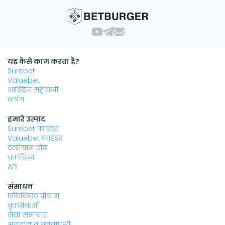
यह कैसे काम करता है?
Surebet
Valuebet
आर्बिट्रेज सट्टेबाजी
ब्लॉग
हमारे उत्पाद
Surebet फाइंडर
Valuebet फाइंडर
टेलीग्राम बोट
कार्यक्रम
API
संसाधन
एफिलिएट प्रोग्राम
बुकमेकर्स
सेवा समाचार
भुगतान व धनवापसी