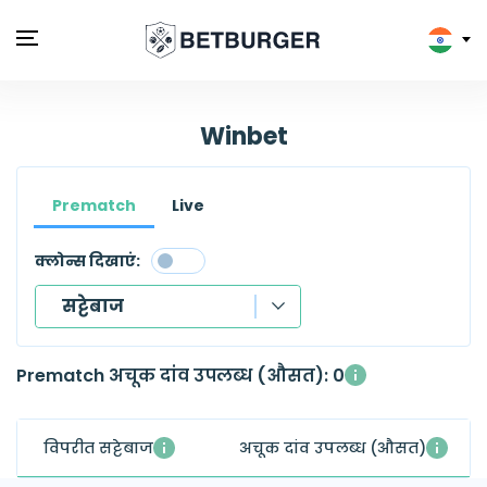
Winbet
Prematch
Live
क्लोन्स दिखाएं:
सट्टेबाज
सट्टेबाज
Prematch अचूक दांव उपलब्ध (औसत): 0
समय
विपरीत सट्टेबाज
अचूक दांव उपलब्ध (औसत)
खेल